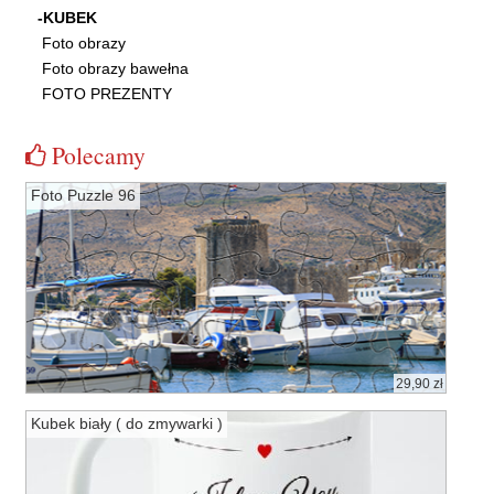
-KUBEK
Foto obrazy
Foto obrazy bawełna
FOTO PREZENTY
Polecamy
Foto Puzzle 96
29,90 zł
Kubek biały ( do zmywarki )